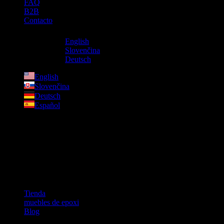
FAQ
B2B
Contacto
English
Slovenčina
Deutsch
English
Slovenčina
Deutsch
Español
Productos
Enlaces adicionales​
Tienda
muebles de epoxi
Blog