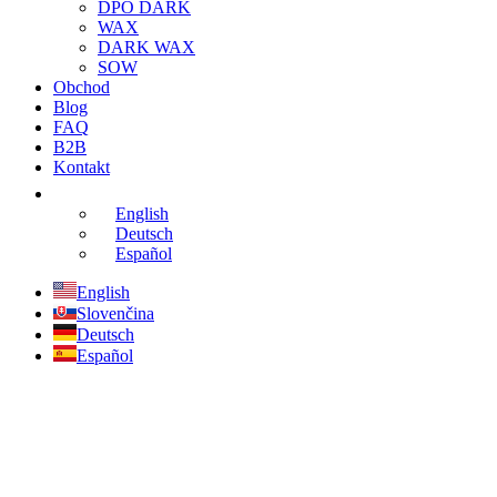
DPO DARK
WAX
DARK WAX
SOW
Obchod
Blog
FAQ
B2B
Kontakt
English
Deutsch
Español
English
Slovenčina
Deutsch
Español